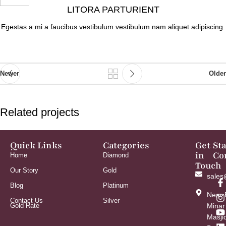
LITORA PARTURIENT
Egestas a mi a faucibus vestibulum vestibulum nam aliquet adipiscing.
Newer
Older
Related projects
Quick Links
Categories
Get
St
in
Co
A lacus bibendum pulvinar
Home
Furniture
Diamond
Touch
Our Story
Gold
sales
Blog
Platinum
Near 
Contact Us
Silver
Gold Rate
Minar
Masji