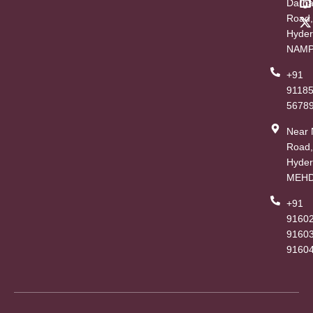
Darg
Road,
Hyder
NAMP
+91
9118
5678
Near
Road,
Hyder
MEHD
+91
91602
91603
9160